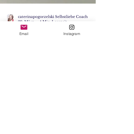
caterinapogorzelski Selbstliebe Coach
29. März
4 Min. Lesezeit
Email
Instagram
Was macht einen guten
Coach aus? Systemischer
Personal und Business
Coach Berlin erklärt es
Systemischer Business Coach Caterina
Pogorzelski erklärt den Unterschied
zwischen Coaching und Beratung und
worauf es bei der Wahl eines Coaches
wirklich ankommt.