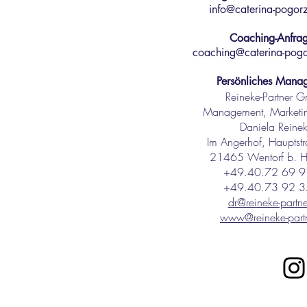
info@caterina-pogorz
Coaching-Anfra
coaching@caterina-pogo
Persönliches Mana
Reineke-Partner 
Management, Marketi
Daniela Reine
Im Angerhof, Hauptst
21465 Wentorf b. 
+49.40.72 69 9
+49.40.73 92 3
dr@reineke-partne
www@reineke-partn