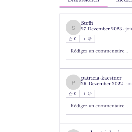
Steffi
27. Dezember 2023
·
joi
Steffi
0
Rédigez un commentaire...
patricia-kaestner
26. Dezember 2022
·
jo
patricia-kaestner
0
Rédigez un commentaire...