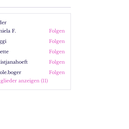
der
iela F.
Folgen
 F.
ggi
Folgen
ette
Folgen
listjanahoeft
Folgen
janahoeft
ole.boger
Folgen
boger
tglieder anzeigen (11)