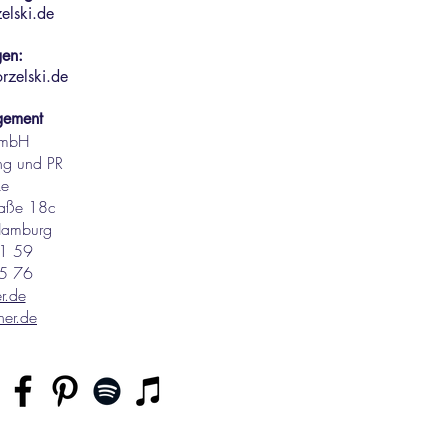
elski.de
gen:
rzelski.de
gement
GmbH
ng und PR
ke
raße 18c
Hamburg
1 59
5 76
r.de
er.de