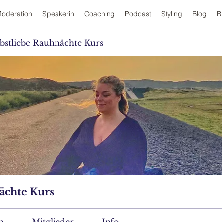
oderation
Speakerin
Coaching
Podcast
Styling
Blog
B
lbstliebe Rauhnächte Kurs
ächte Kurs
n
Mitglieder
Info