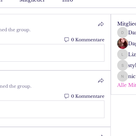
Mitglie
ned the group.
Dan
Daniela
0 Kommentare
Da
Liz
Lizette
sty
stylist
nic
nicole.
Alle Mi
ined the group.
0 Kommentare