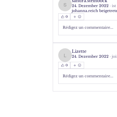
sandra.steinbock
24. Dezember 2022
·
is
sandra.steinbock
johanna.reich beigetret
0
Rédigez un commentaire...
Lizette
24. Dezember 2022
·
jo
Lizette
0
Rédigez un commentaire...